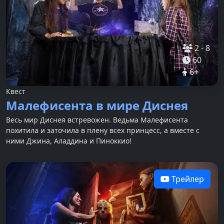
2
-
8
60
6
+
Квест
Малефисента в мире Диснея
Весь мир Диснея встревожен. Ведьма Малефисента
похитила и заточила в плену всех принцесс, а вместе с
ними Джина, Аладдина и Пиноккио!
Трейлер