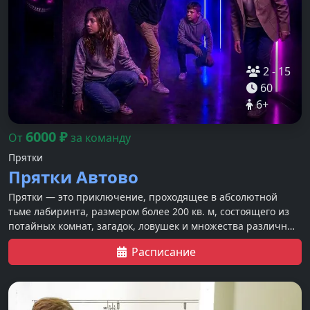
2
-
15
60
6
+
6000
₽
От
за команду
Прятки
Прятки Автово
Прятки — это приключение, проходящее в абсолютной
тьме лабиринта, размером более 200 кв. м, состоящего из
потайных комнат, загадок, ловушек и множества различных
спецэффектов.
Расписание