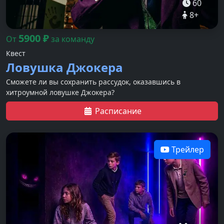
60
8
+
5900
₽
От
за команду
Квест
Ловушка Джокера
Сможете ли вы сохранить рассудок, оказавшись в
хитроумной ловушке Джокера?
Расписание
Трейлер