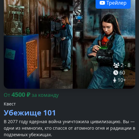
Трейлер
2
-
8
60
10
+
4500
₽
От
за команду
Квест
Убежище 101
В 2077 году ядерная война уничтожила цивилизацию. Вы —
одни из немногих, кто спасся от атомного огня и радиации в
подземных убежищах.