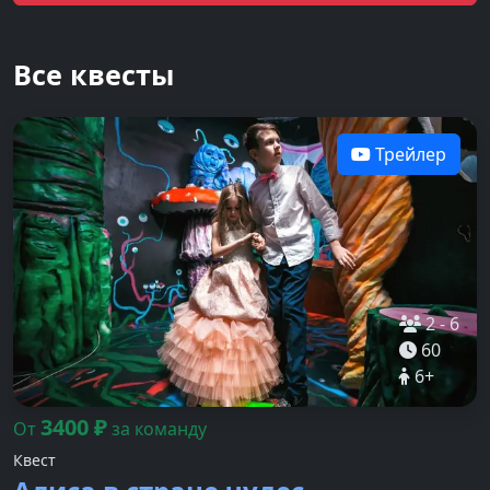
Все квесты
Трейлер
2
-
6
60
6
+
3400
₽
От
за команду
Квест