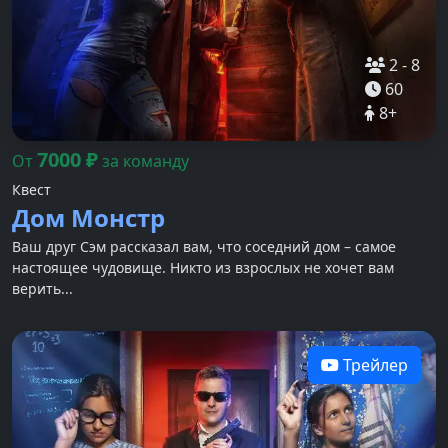
2
-
8
60
8
+
7000
₽
От
за команду
Квест
Дом Монстр
Ваш друг Сэм рассказал вам, что соседний дом – самое
настоящее чудовище. Никто из взрослых не хочет вам
верить...
Трейлер