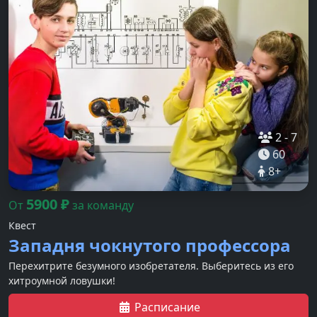
2
-
7
60
8
+
5900
₽
От
за команду
Квест
Западня чокнутого профессора
Перехитрите безумного изобретателя. Выберитесь из его
хитроумной ловушки!
Расписание