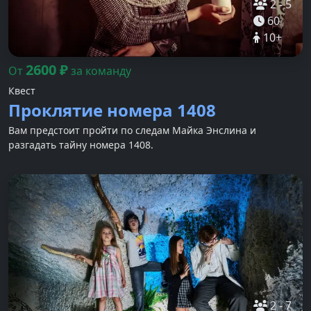
2
-
5
60
10
+
2600
₽
От
за команду
Квест
Проклятие номера 1408
Вам предстоит пройти по следам Майка Энслина и
разгадать тайну номера 1408.
2
-
7