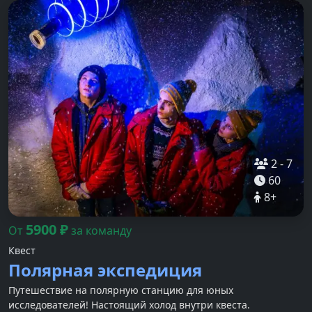
2
-
7
60
8
+
5900
₽
От
за команду
Квест
Полярная экспедиция
Путешествие на полярную станцию для юных
исследователей! Настоящий холод внутри квеста.