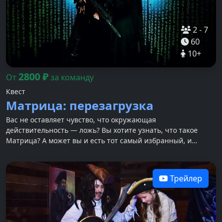
2
-
7
60
10
+
2800
₽
От
за команду
Квест
Матрица: перезагрузка
Вас не оставляет чувство, что окружающая
действительность — ложь? Вы хотите узнать, что такое
Матрица? А может вы и есть тот самый избранный, и
именно вам предстоит победить могущественного
Архитектора Матрицы и спасти всё человечество?
Трейлер