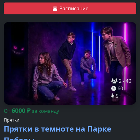
Расписание
2
-
40
60
5
+
6000
₽
От
за команду
Прятки
Прятки в темноте на Парке
Победы