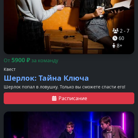
2
-
7
60
8
+
5900
₽
От
за команду
Квест
Шерлок: Тайна Ключа
Шерлок попал в ловушку. Только вы сможете спасти его!
Расписание