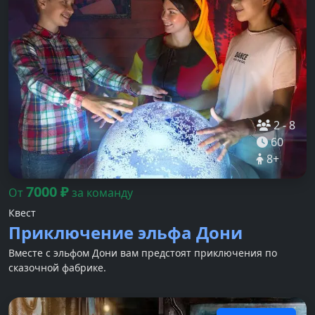
2
-
8
60
8
+
7000
₽
От
за команду
Квест
Приключение эльфа Дони
Вместе с эльфом Дони вам предстоят приключения по
сказочной фабрике.