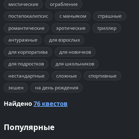
мистические
ограбление
постапокалипсис
с маньяком
страшные
романтические
эротические
триллер
антуражные
для взрослых
для корпоратива
для новичков
для подростков
для школьников
нестандартные
сложные
спортивные
экшен
на день рождения
Найдено
76 квестов
Популярные