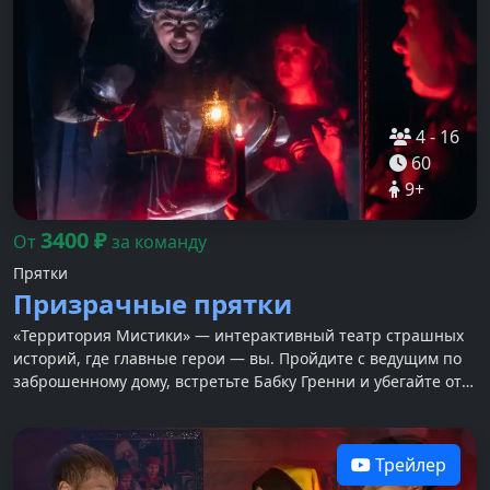
4
-
16
60
9
+
3400
₽
От
за команду
Прятки
Призрачные прятки
«Территория Мистики» — интерактивный театр страшных
историй, где главные герои — вы. Пройдите с ведущим по
заброшенному дому, встретьте Бабку Гренни и убегайте от
Слендермена.
Трейлер