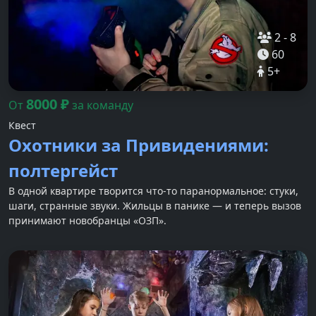
2
-
8
60
5
+
8000
₽
От
за команду
Квест
Охотники за Привидениями:
полтергейст
В одной квартире творится что-то паранормальное: стуки,
шаги, странные звуки. Жильцы в панике — и теперь вызов
принимают новобранцы «ОЗП».