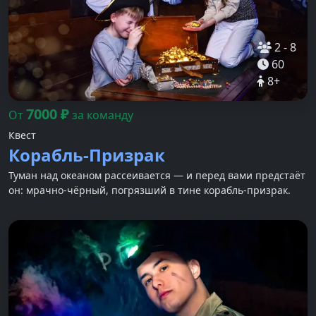
2
-
8
60
8
+
7000
₽
От
за команду
Квест
Корабль-Призрак
Туман над океаном рассеивается — и перед вами предстаёт
он: мрачно-чёрный, погрязший в тине корабль-призрак.