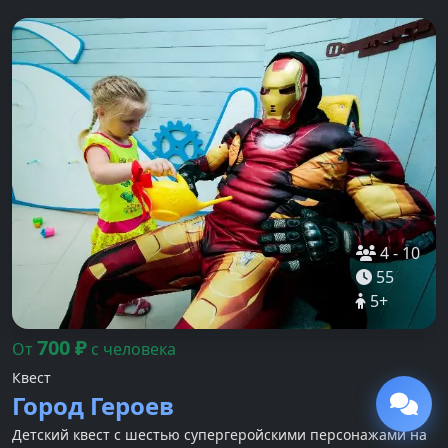
4
-
10
55
5
+
700
₽
От
с человека
Квест
Город Героев
Детский квест с шестью супергеройскими персонажами на