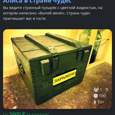
Алиса в стране чудес
Вы видите странный пузырёк с цветной жидкостью, на
котором написано: «Выпей меня!». Страна чудес
приглашает вас в гости.
1
-
9
100
10
+
5000
₽
От
за команду