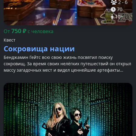
2
-
6
70
10
+
750
₽
От
с человека
Квест
Сокровища нации
Бенджамин Гейтс всю свою жизнь посвятил поиску
сокровищ. За время своих нелёгких путешествий он открыл
массу загадочных мест и видел ценнейшие артефакты
древности.