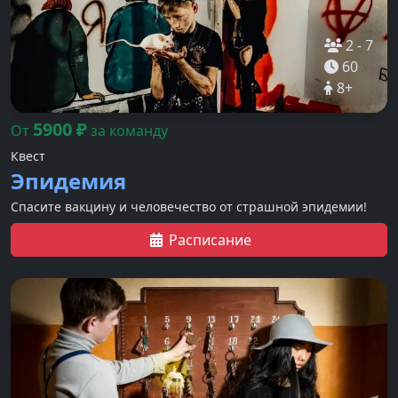
2
-
7
60
8
+
5900
₽
От
за команду
Квест
Эпидемия
Спасите вакцину и человечество от страшной эпидемии!
Расписание