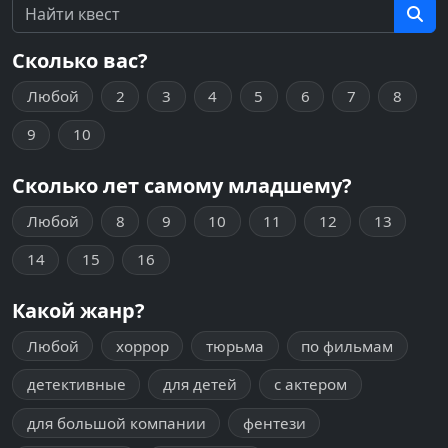
Сколько вас?
Любой
2
3
4
5
6
7
8
9
10
Сколько лет самому младшему?
Любой
8
9
10
11
12
13
14
15
16
Какой жанр?
Любой
хоррор
тюрьма
по фильмам
детективные
для детей
с актером
для большой компании
фентези