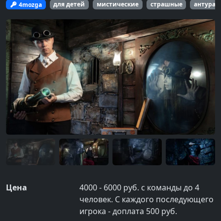
4mozga
для детей
мистические
страшные
антура
Цена
4000 - 6000 руб. с команды до 4
человек. С каждого последующего
игрока - доплата 500 руб.