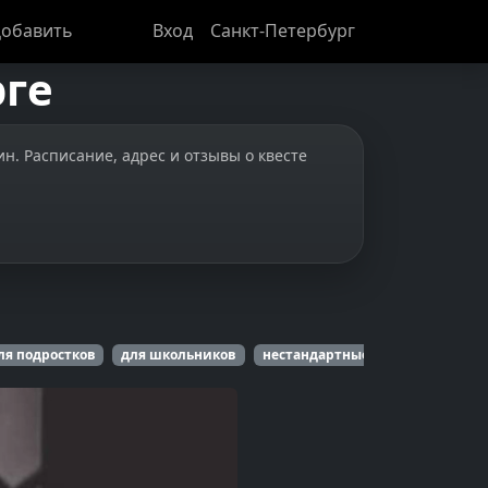
обавить
Вход
Санкт-Петербург
рге
мин. Расписание, адрес и отзывы о квесте
ля подростков
для школьников
нестандартные
для корпора