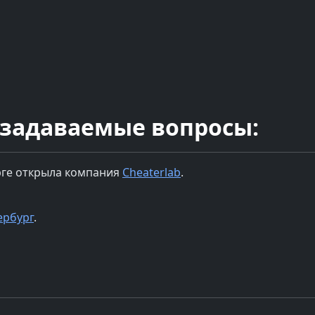
 задаваемые вопросы:
рге
открыла компания
Cheaterlab
.
ербург
.