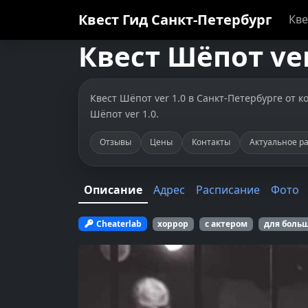
Квест Гид
Санкт-Петербург
Кве
Квест
Шёпот ver
Квест Шёпот ver 1.0 в Санкт-Петербурге от ко
Шёпот ver 1.0.
Отзывы
Цены
Контакты
Актуальное р
Описание
Адрес
Расписание
Фото
Cheaterlab
хоррор
с актером
для боль