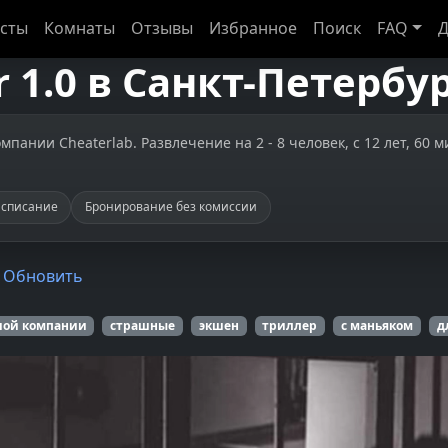
сты
Комнаты
Отзывы
Избранное
Поиск
FAQ
Д
 1.0
в
Санкт-Петербу
мпании Cheaterlab. Развлечение на 2 - 8 человек, с 12 лет, 60 
асписание
Бронирование без комиссии
Обновить
шой компании
страшные
экшен
триллер
с маньяком
д